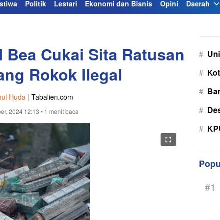
stiwa
Politik
Lestari
Ekonomi dan Bisnis
Opini
Daerah
 Bea Cukai Sita Ratusan
#
Uni
ang Rokok Ilegal
#
Kot
#
Bar
hul Huda |
Tabalien.com
#
De
er, 2024 12:13
• 1 menit baca
#
KPU
Popu
#1