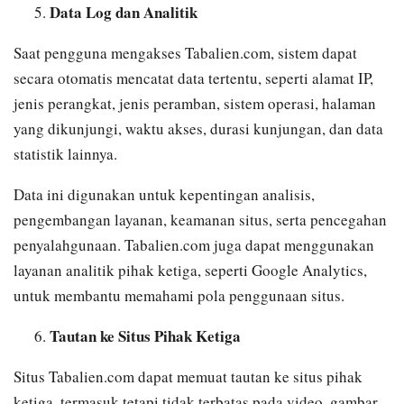
Data Log dan Analitik
Saat pengguna mengakses Tabalien.com, sistem dapat
secara otomatis mencatat data tertentu, seperti alamat IP,
jenis perangkat, jenis peramban, sistem operasi, halaman
yang dikunjungi, waktu akses, durasi kunjungan, dan data
statistik lainnya.
Data ini digunakan untuk kepentingan analisis,
pengembangan layanan, keamanan situs, serta pencegahan
penyalahgunaan. Tabalien.com juga dapat menggunakan
layanan analitik pihak ketiga, seperti Google Analytics,
untuk membantu memahami pola penggunaan situs.
Tautan ke Situs Pihak Ketiga
Situs Tabalien.com dapat memuat tautan ke situs pihak
ketiga, termasuk tetapi tidak terbatas pada video, gambar,