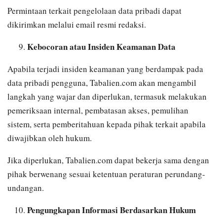
Permintaan terkait pengelolaan data pribadi dapat
dikirimkan melalui email resmi redaksi.
Kebocoran atau Insiden Keamanan Data
Apabila terjadi insiden keamanan yang berdampak pada
data pribadi pengguna, Tabalien.com akan mengambil
langkah yang wajar dan diperlukan, termasuk melakukan
pemeriksaan internal, pembatasan akses, pemulihan
sistem, serta pemberitahuan kepada pihak terkait apabila
diwajibkan oleh hukum.
Jika diperlukan, Tabalien.com dapat bekerja sama dengan
pihak berwenang sesuai ketentuan peraturan perundang-
undangan.
Pengungkapan Informasi Berdasarkan Hukum