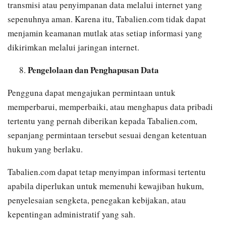
transmisi atau penyimpanan data melalui internet yang
sepenuhnya aman. Karena itu, Tabalien.com tidak dapat
menjamin keamanan mutlak atas setiap informasi yang
dikirimkan melalui jaringan internet.
Pengelolaan dan Penghapusan Data
Pengguna dapat mengajukan permintaan untuk
memperbarui, memperbaiki, atau menghapus data pribadi
tertentu yang pernah diberikan kepada Tabalien.com,
sepanjang permintaan tersebut sesuai dengan ketentuan
hukum yang berlaku.
Tabalien.com dapat tetap menyimpan informasi tertentu
apabila diperlukan untuk memenuhi kewajiban hukum,
penyelesaian sengketa, penegakan kebijakan, atau
kepentingan administratif yang sah.