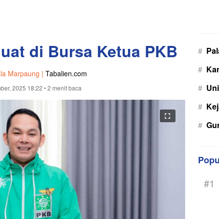
at di Bursa Ketua PKB
#
Pa
#
Kar
la Marpaung |
Tabalien.com
#
Uni
ber, 2025 18:22
• 2 menit baca
#
Kej
#
Gu
Popu
#1