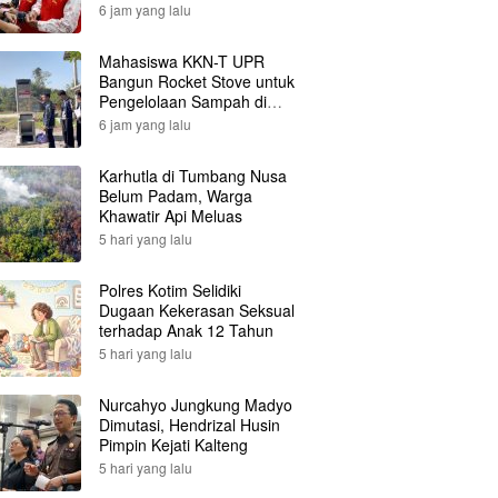
6 jam yang lalu
Mahasiswa KKN-T UPR
Bangun Rocket Stove untuk
Pengelolaan Sampah di
Desa Gumpa
6 jam yang lalu
Karhutla di Tumbang Nusa
Belum Padam, Warga
Khawatir Api Meluas
5 hari yang lalu
Polres Kotim Selidiki
Dugaan Kekerasan Seksual
terhadap Anak 12 Tahun
5 hari yang lalu
Nurcahyo Jungkung Madyo
Dimutasi, Hendrizal Husin
Pimpin Kejati Kalteng
5 hari yang lalu