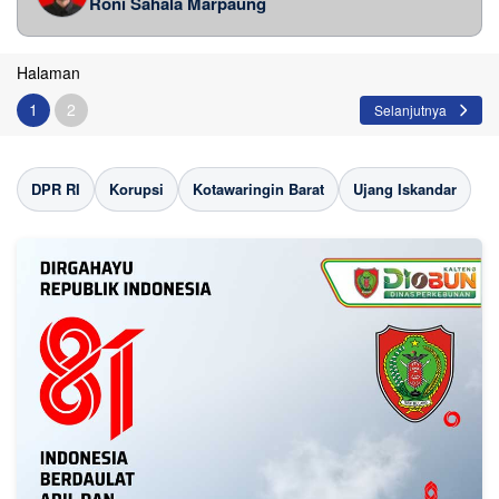
Roni Sahala Marpaung
Halaman
1
2
Selanjutnya
DPR RI
Korupsi
Kotawaringin Barat
Ujang Iskandar