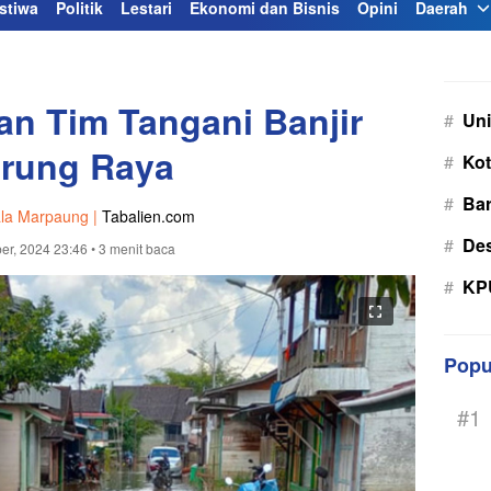
stiwa
Politik
Lestari
Ekonomi dan Bisnis
Opini
Daerah
n Tim Tangani Banjir
#
Uni
rung Raya
#
Kot
#
Bar
la Marpaung |
Tabalien.com
#
De
er, 2024 23:46
• 3 menit baca
#
KPU
Popu
#1