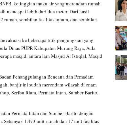
a BNPB, ketinggian muka air yang merendam rumah
h mencapai lebih dari dua meter. Dari hasil
2 rumah, sembilan fasilitas umum, dan sembilan
 dievakuasi ke beberapa titik pengungsian yang
ti Aula Dinas PUPR Kabupaten Murung Raya, Aula
rapa masjid, antara lain Masjid Al Istiqlal, Masjid
eh Badan Penanggulangan Bencana dan Pemadam
ah, banjir ini sudah merendam wilayah di enam
hup, Seribu Riam, Permata Intan, Sumber Barito,
matan Permata Intan dan Sumber Barito dengan
. Sebanyak 1.473 unit rumah dan 17 unit fasilitas