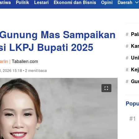
stiwa
Politik
Lestari
Ekonomi dan Bisnis
Opini
Daerah
 Gunung Mas Sampaikan
#
Pa
i LKPJ Bupati 2025
#
Kar
#
Uni
arlin |
Tabalien.com
#
Kej
il, 2026 15:18
• 2 menit baca
#
Gu
Popu
#1