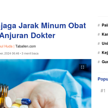
jaga Jarak Minum Obat
#
Pa
Anjuran Dokter
#
Kar
#
Uni
hul Huda |
Tabalien.com
#
Kej
er, 2024 06:46
• 3 menit baca
#
Gu
Popu
#1