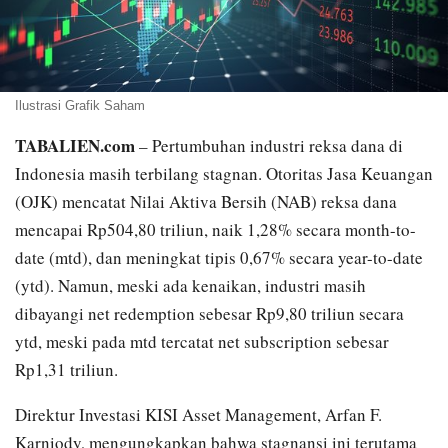
Ilustrasi Grafik Saham
TABALIEN.com
– Pertumbuhan industri reksa dana di
Indonesia masih terbilang stagnan. Otoritas Jasa Keuangan
(OJK) mencatat Nilai Aktiva Bersih (NAB) reksa dana
mencapai Rp504,80 triliun, naik 1,28% secara month-to-
date (mtd), dan meningkat tipis 0,67% secara year-to-date
(ytd). Namun, meski ada kenaikan, industri masih
dibayangi net redemption sebesar Rp9,80 triliun secara
ytd, meski pada mtd tercatat net subscription sebesar
Rp1,31 triliun.
Direktur Investasi KISI Asset Management, Arfan F.
Karniody, mengungkapkan bahwa stagnansi ini terutama