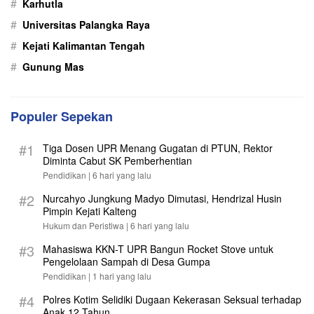
#
Karhutla
#
Universitas Palangka Raya
#
Kejati Kalimantan Tengah
#
Gunung Mas
Populer Sepekan
#1
Tiga Dosen UPR Menang Gugatan di PTUN, Rektor
Diminta Cabut SK Pemberhentian
Pendidikan |
6 hari yang lalu
#2
Nurcahyo Jungkung Madyo Dimutasi, Hendrizal Husin
Pimpin Kejati Kalteng
Hukum dan Peristiwa |
6 hari yang lalu
#3
Mahasiswa KKN-T UPR Bangun Rocket Stove untuk
Pengelolaan Sampah di Desa Gumpa
Pendidikan |
1 hari yang lalu
#4
Polres Kotim Selidiki Dugaan Kekerasan Seksual terhadap
Anak 12 Tahun