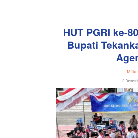
HUT PGRI ke-80
Bupati Tekank
Age
Mifta
2 Desemb