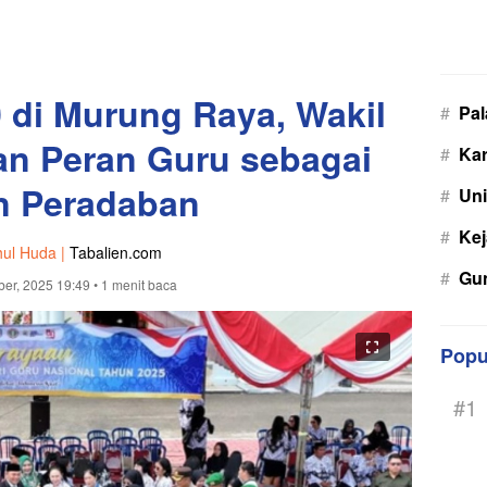
 di Murung Raya, Wakil
#
Pa
an Peran Guru sebagai
#
Kar
n Peradaban
#
Uni
#
Kej
hul Huda |
Tabalien.com
#
Gu
er, 2025 19:49
• 1 menit baca
Popu
#1