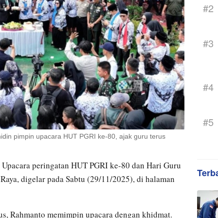
#2
#3
#4
#5
din pimpin upacara HUT PGRI ke-80, ajak guru terus
–
Upacara peringatan HUT PGRI ke-80 dan Hari Guru
Terb
aya, digelar pada Sabtu (29/11/2025), di halaman
yus, Rahmanto memimpin upacara dengan khidmat.