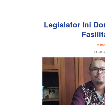
Legislator Ini D
Fasili
Mifta
21 Janua