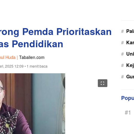
orong Pemda Prioritaskan
#
Pa
tas Pendidikan
#
Kar
#
Uni
hul Huda |
Tabalien.com
#
Kej
ri, 2025 12:09
• 1 menit baca
#
Gu
Popu
#1