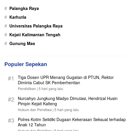
#
Palangka Raya
#
Karhutla
#
Universitas Palangka Raya
#
Kejati Kalimantan Tengah
#
Gunung Mas
Populer Sepekan
#1
Tiga Dosen UPR Menang Gugatan di PTUN, Rektor
Diminta Cabut SK Pemberhentian
Pendidikan |
5 hari yang lalu
#2
Nurcahyo Jungkung Madyo Dimutasi, Hendrizal Husin
Pimpin Kejati Kalteng
Hukum dan Peristiwa |
5 hari yang lalu
#3
Polres Kotim Selidiki Dugaan Kekerasan Seksual terhadap
Anak 12 Tahun
Hukum dan Peristiwa |
5 hari yang lalu