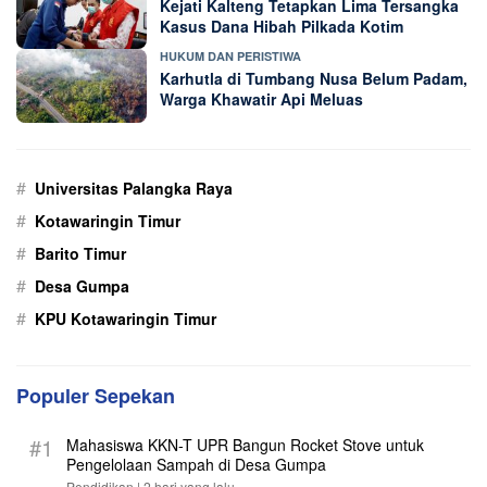
Kejati Kalteng Tetapkan Lima Tersangka
Kasus Dana Hibah Pilkada Kotim
HUKUM DAN PERISTIWA
Karhutla di Tumbang Nusa Belum Padam,
Warga Khawatir Api Meluas
#
Universitas Palangka Raya
#
Kotawaringin Timur
#
Barito Timur
#
Desa Gumpa
#
KPU Kotawaringin Timur
Populer Sepekan
#1
Mahasiswa KKN-T UPR Bangun Rocket Stove untuk
Pengelolaan Sampah di Desa Gumpa
Pendidikan |
2 hari yang lalu