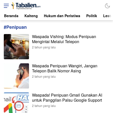
Tabalien.com
Lokal, Independen, dari Borneo
Beranda
Kalteng
Hukum dan Peristiwa
Politik
Lesta
#Penipuan
Waspada Vishing: Modus Penipuan
Mengintai Melalui Telepon
2 tahun yang lalu
Waspada Penipuan Wangiri, Jangan
Telepon Balik Nomor Asing
2 tahun yang lalu
Waspada! Penipuan Gmail Gunakan AI
untuk Panggilan Palsu Google Support
2 tahun yang lalu