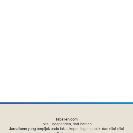
Tabalien.com
Lokal, Independen, dari Borneo.
Jurnalisme yang berpijak pada fakta, kepentingan publik, dan nilai-nilai