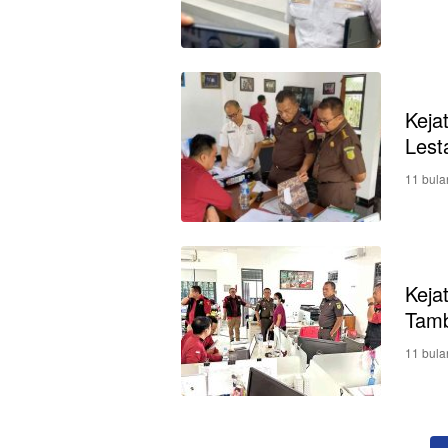
Keja
Lesta
11 bula
Keja
Tamb
11 bula