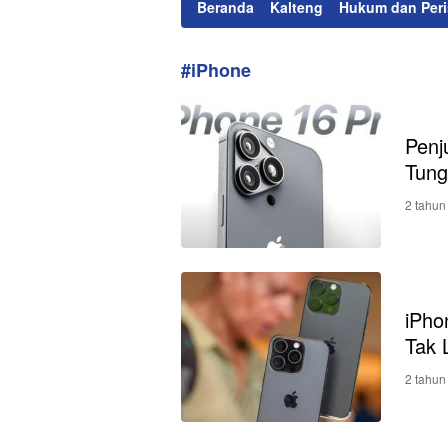
Beranda
Kalteng
Hukum dan Peri
#iPhone
Penj
Tung
2 tahun
iPho
Tak 
2 tahun