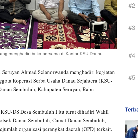
#2
#3
#4
ang menghadiri buka bersama di Kantor KSU Danau
i Seruyan Ahmad Selanorwanda menghadiri kegiatan
#5
ggota Koperasi Serba Usaha Danau Sejahtera (KSU-
Danau Sembuluh, Kabupaten Seruyan, Rabu
Terb
 KSU-DS Desa Sembuluh I itu turut dihadiri Wakil
polsek Danau Sembuluh, Camat Danau Sembuluh,
sejumlah organisasi perangkat daerah (OPD) terkait.