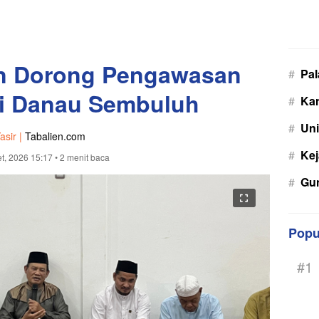
an Dorong Pengawasan
#
Pa
di Danau Sembuluh
#
Kar
#
Uni
asir |
Tabalien.com
#
Kej
t, 2026 15:17
• 2 menit baca
#
Gu
Popu
#1