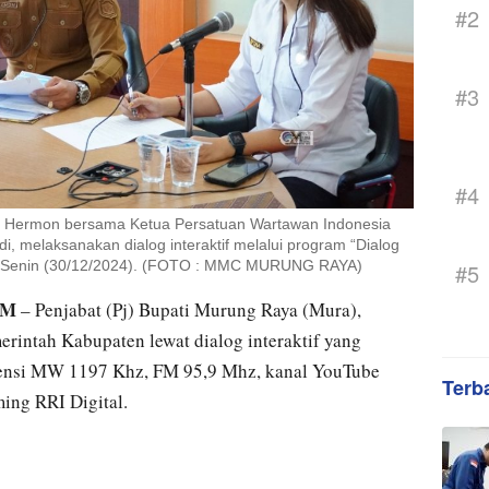
#2
#3
#4
), Hermon bersama Ketua Persatuan Wartawan Indonesia
, melaksanakan dialog interaktif melalui program “Dialog
a, Senin (30/12/2024). (FOTO : MMC MURUNG RAYA)
#5
OM
– Penjabat (Pj) Bupati Murung Raya (Mura),
intah Kabupaten lewat dialog interaktif yang
kuensi MW 1197 Khz, FM 95,9 Mhz, kanal YouTube
Terb
ming RRI Digital.