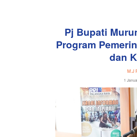
Pj Bupati Muru
Program Pemerin
dan K
M.J 
1 Janua