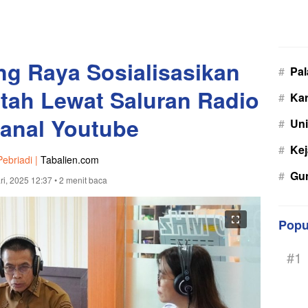
ng Raya Sosialisasikan
#
Pa
tah Lewat Saluran Radio
#
Kar
anal Youtube
#
Uni
#
Kej
Pebriadi |
Tabalien.com
#
Gu
ri, 2025 12:37
• 2 menit baca
Popu
#1