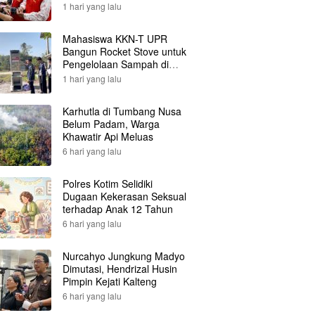
1 hari yang lalu
Mahasiswa KKN-T UPR
Bangun Rocket Stove untuk
Pengelolaan Sampah di
Desa Gumpa
1 hari yang lalu
Karhutla di Tumbang Nusa
Belum Padam, Warga
Khawatir Api Meluas
6 hari yang lalu
Polres Kotim Selidiki
Dugaan Kekerasan Seksual
terhadap Anak 12 Tahun
6 hari yang lalu
Nurcahyo Jungkung Madyo
Dimutasi, Hendrizal Husin
Pimpin Kejati Kalteng
6 hari yang lalu