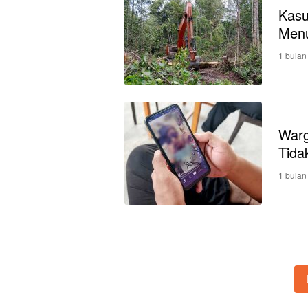
Kas
Menu
1 bulan
Warg
Tida
1 bulan