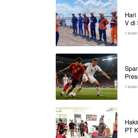
Hari
V di
1 bulan
Span
Pres
1 bulan
Haki
PT K