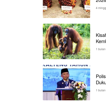
4 mingg
Kisa
Kemb
1 bulan
Poli
Duk
1 bulan