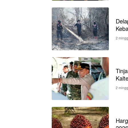
Dela
Keba
2 mingg
Tinj
Kalt
2 mingg
Harg
202