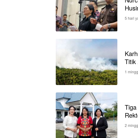
Husi
5 hari y
Karh
Titi
1 mingg
Tiga
Rekt
2 mingg