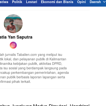
stiwa
Politik
Lestari
Ekonomi dan Bisnis
Opini
Daerah
atia Yan Saputra
ah jurnalis Tabalien.com yang meliput isu
ik lokal, dan pelayanan publik di Kalimantan
inamika kebijakan publik, aktivitas DPRD,
a isu sosial yang berdampak langsung pada
encakup perkembangan pemerintahan, agenda
anan publik berbasis laporan lapangan serta
firmasi pihak terkait.
ahyo Jungkung Madyo Dimutasi, Hendrizal