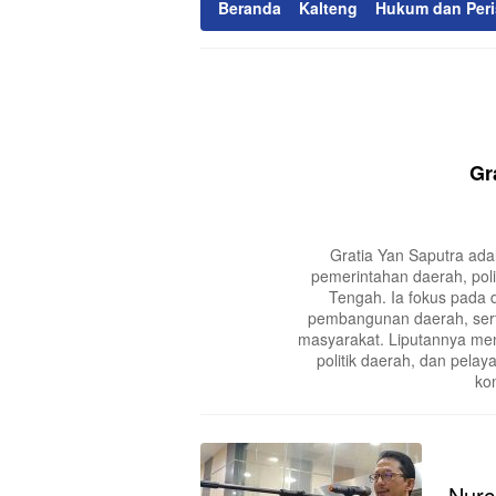
Beranda
Kalteng
Hukum dan Peri
Gr
Gratia Yan Saputra adal
pemerintahan daerah, polit
Tengah. Ia fokus pada d
pembangunan daerah, sert
masyarakat. Liputannya m
politik daerah, dan pelay
kon
Nurc