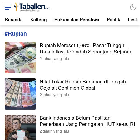
Tabalien.com
Lokal, Independen, dari Borneo
Beranda
Kalteng
Hukum dan Peristiwa
Politik
Lesta
#Rupiah
Rupiah Merosot 1,06%, Pasar Tunggu
Data Inflasi Terendah Sepanjang Sejarah
2 tahun yang lalu
Nilai Tukar Rupiah Bertahan di Tengah
Gejolak Sentimen Global
2 tahun yang lalu
Bank Indonesia Belum Pastikan
Penerbitan Uang Peringatan HUT ke-80 RI
2 tahun yang lalu