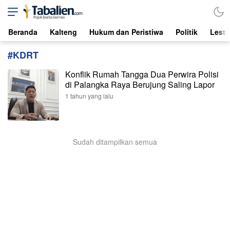
Tabalien.com
Lokal, Independen, dari Borneo
Beranda
Kalteng
Hukum dan Peristiwa
Politik
Lesta
#KDRT
Konflik Rumah Tangga Dua Perwira Polisi
di Palangka Raya Berujung Saling Lapor
1 tahun yang lalu
Sudah ditampilkan semua