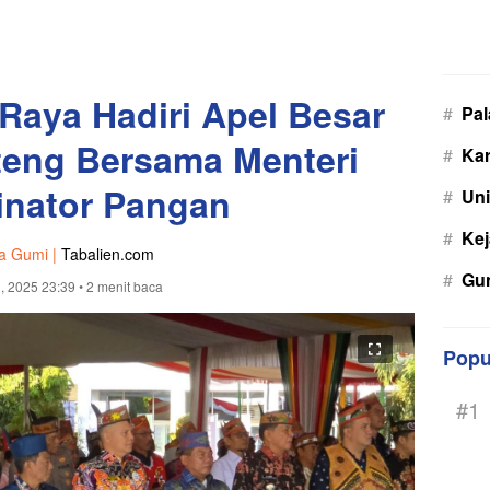
Raya Hadiri Apel Besar
#
Pa
teng Bersama Menteri
#
Kar
inator Pangan
#
Uni
#
Kej
a Gumi |
Tabalien.com
#
Gu
, 2025 23:39
• 2 menit baca
Popu
#1