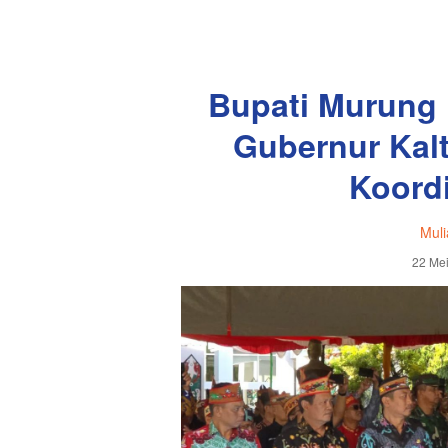
Bupati Murung 
Gubernur Kal
Koord
Muli
22 Mei