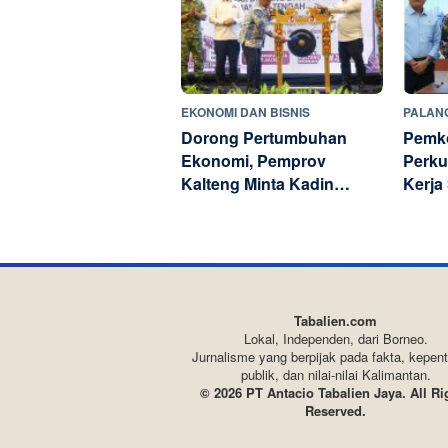
EKONOMI DAN BISNIS
PALAN
Dorong Pertumbuhan
Pemko
Ekonomi, Pemprov
Perku
Kalteng Minta Kadin
Kerja
Kawal Bantuan KHBS
Tabalien.com
Lokal, Independen, dari Borneo.
Jurnalisme yang berpijak pada fakta, kepen
publik, dan nilai-nilai Kalimantan.
© 2026 PT Antacio Tabalien Jaya. All Ri
Reserved.