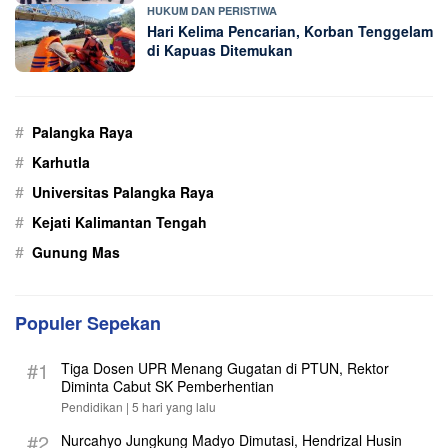
HUKUM DAN PERISTIWA
Hari Kelima Pencarian, Korban Tenggelam
di Kapuas Ditemukan
#
Palangka Raya
#
Karhutla
#
Universitas Palangka Raya
#
Kejati Kalimantan Tengah
#
Gunung Mas
Populer Sepekan
#1
Tiga Dosen UPR Menang Gugatan di PTUN, Rektor
Diminta Cabut SK Pemberhentian
Pendidikan |
5 hari yang lalu
#2
Nurcahyo Jungkung Madyo Dimutasi, Hendrizal Husin