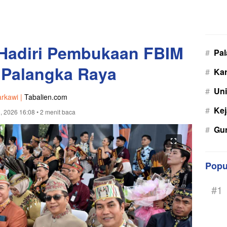
Hadiri Pembukaan FBIM
#
Pa
 Palangka Raya
#
Kar
#
Uni
rkawi |
Tabalien.com
#
Kej
, 2026 16:08
• 2 menit baca
#
Gu
Popu
#1