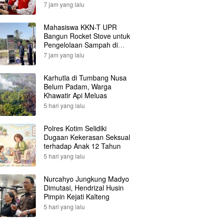
7 jam yang lalu
Mahasiswa KKN-T UPR
Bangun Rocket Stove untuk
Pengelolaan Sampah di
Desa Gumpa
7 jam yang lalu
Karhutla di Tumbang Nusa
Belum Padam, Warga
Khawatir Api Meluas
5 hari yang lalu
Polres Kotim Selidiki
Dugaan Kekerasan Seksual
terhadap Anak 12 Tahun
5 hari yang lalu
Nurcahyo Jungkung Madyo
Dimutasi, Hendrizal Husin
Pimpin Kejati Kalteng
5 hari yang lalu