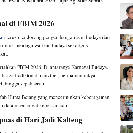
sma Event Nusantara 2026,” ujar Agustiar Sabran,
al di FBIM 2026
gah
terus mendorong pengembangan seni budaya dan
an untuk menjaga warisan budaya sekaligus
kat.
riahkan FBIM 2026. Di antaranya Karnaval Budaya,
ahraga tradisional manyipet, permainan rakyat
i, hingga sepak sawut.
safah Huma Betang yang mencerminkan keberagaman
ah dalam semangat kebersamaan.
as di Hari Jadi Kalteng