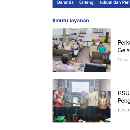
Beranda
Kalteng
Hukum dan Peri
#mutu layanan
Perk
Gela
9 bulan
RSUD
Peng
10 bula