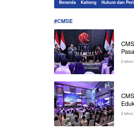
Beranda
Kalteng
Hukum dan Peri
#CMSE
CMSE
Pasa
2 tahun
CMSE
Eduk
2 tahun